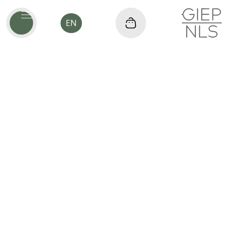
EN
SHIPPING METHOD
$0.00
CUSTOMER INFORMATION
Email
Shipping Address