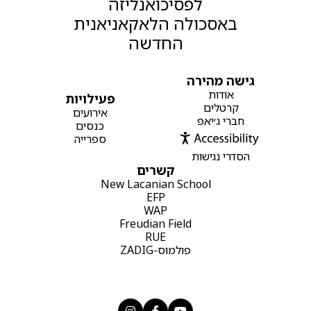
לפסיכואנליזה
באסכולה הלאקאניאנית
החדשה
גישה מהירה
אודות
פעילויות
קרטלים
אירועים
חברי ג׳יאפ
כנסים
ספרייה
הסדרי נגישות
קשרים
New Lacanian School
EFP
WAP
Freudian Field
RUE
פולמוס-ZADIG