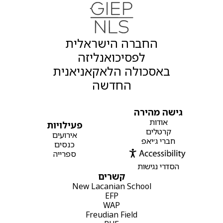
החברה הישראלית
לפסיכואנליזה
באסכולה הלאקאניאנית
החדשה
גישה מהירה
אודות
פעילויות
קרטלים
אירועים
חברי ג׳יאפ
כנסים
ספרייה
הסדרי נגישות
קשרים
New Lacanian School
EFP
WAP
Freudian Field