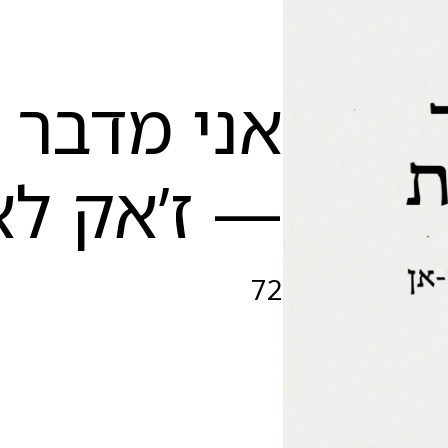
אני מדבר 
— ז’אק לא
72