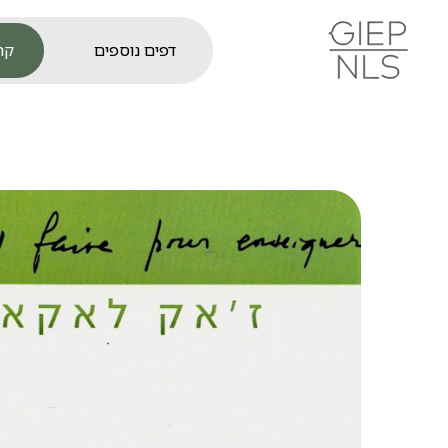
קר
דפים נוספים