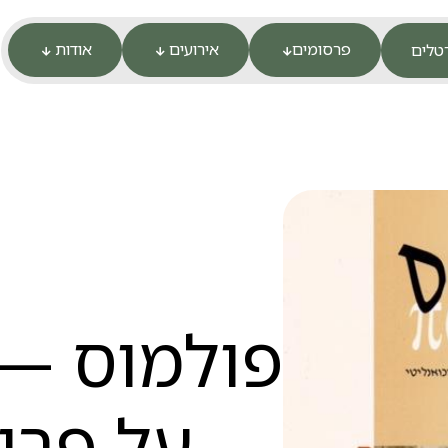
פרסומים
אירועים
אודות
טלים



— על פרוו