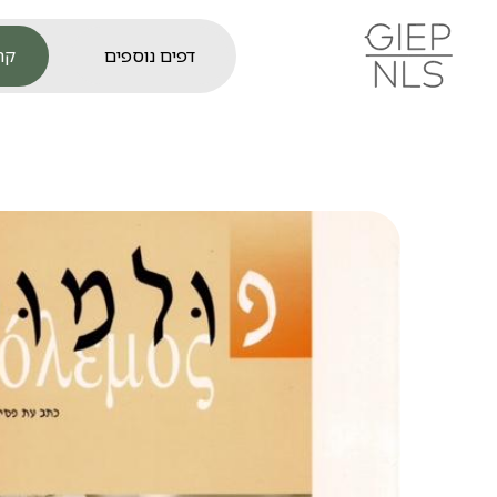
קר
דפים נוספים