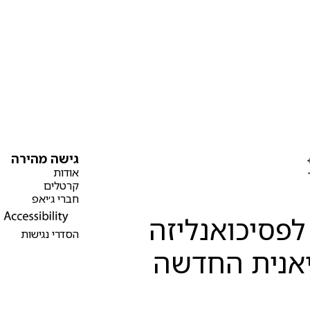
Assef
Read more

גישה מהירה
אודות
קרטלים
חברי ג׳יאפ
פסיכואנליזה
הסדרי נגישות
אנית החדשה