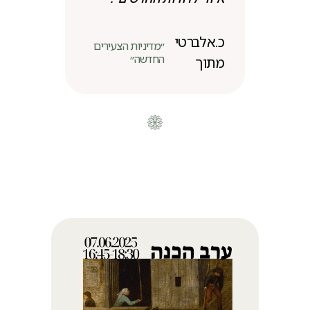
כ.אלברטי
״מדיניות הצעירים
החדשה״
מתוך