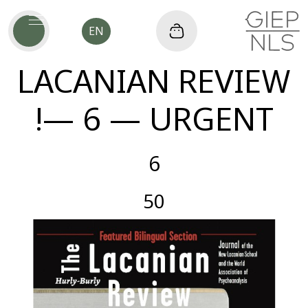
EN
LACANIAN REVIEW
— 6 — URGENT!
6
50